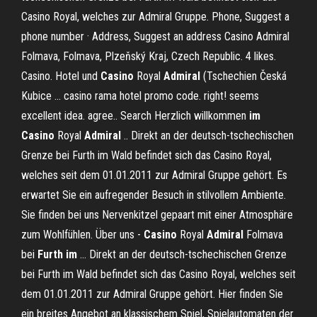
Casino Royal, welches zur Admiral Gruppe. Phone, Suggest a
phone number · Address, Suggest an address Casino Admiral
Folmava, Folmava, Plzeňský Kraj, Czech Republic. 4 likes.
Casino. Hotel und
Casino
Royal
Admiral
(Tschechien Česká
Kubice ... casino rama hotel promo code. right! seems
excellent idea. agree.. Search Herzlich willkommen
im
Casino
Royal
Admiral
.. Direkt an der deutsch-tschechischen
Grenze bei Furth im Wald befindet sich das Casino Royal,
welches seit dem 01.01.2011 zur Admiral Gruppe gehört. Es
erwartet Sie ein aufregender Besuch in stilvollem Ambiente.
Sie finden bei uns Nervenkitzel gepaart mit einer Atmosphäre
zum Wohlfühlen. Über uns -
Casino
Royal
Admiral
Folmava
bei
Furth
im
… Direkt an der deutsch-tschechischen Grenze
bei Furth im Wald befindet sich das Casino Royal, welches seit
dem 01.01.2011 zur Admiral Gruppe gehört. Hier finden Sie
ein breites Angebot an klassischem Spiel, Spielautomaten der