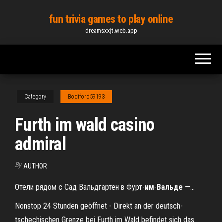
Skip
fun trivia games to play online
to
dreamsxxjt.web.app
the
content
Category
Bodiford59193
Furth im wald casino
admiral
By
AUTHOR
Отели рядом с Сад Вальдгартен в Фурт-
им
-
Вальде
—…
Nonstop 24 Stunden geöffnet - Direkt an der deutsch-
tschechischen Grenze bei Furth im Wald befindet sich das